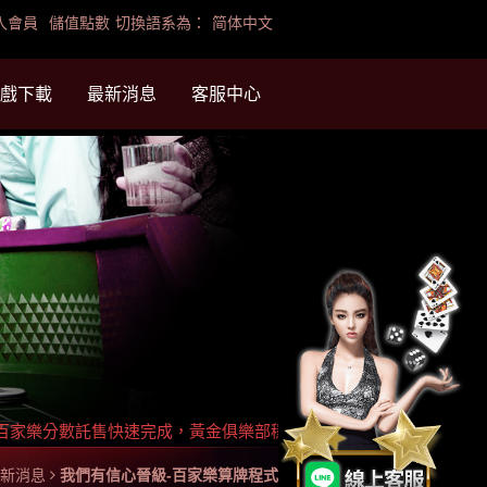
入會員
儲值點數
切換語系為：
简体中文
戲下載
最新消息
客服中心
樂分數託售快速完成，黃金俱樂部穩定的遊戲系統、世足返水遊戲及2
新消息
我們有信心晉級-百家樂算牌程式