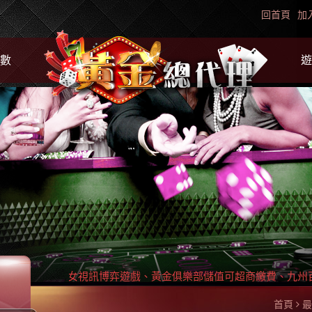
回首頁
加
數
遊
樂城真人美女視訊博弈遊戲、黃金俱樂部儲值可超商繳費、九州百家
首頁
最