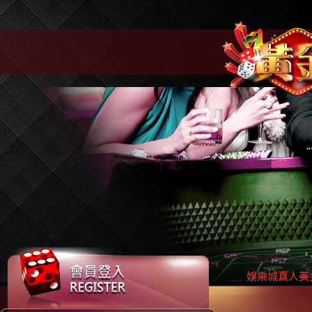
黃金俱樂部提供高賠率1.97運動投注網、歐博娛樂城真人美