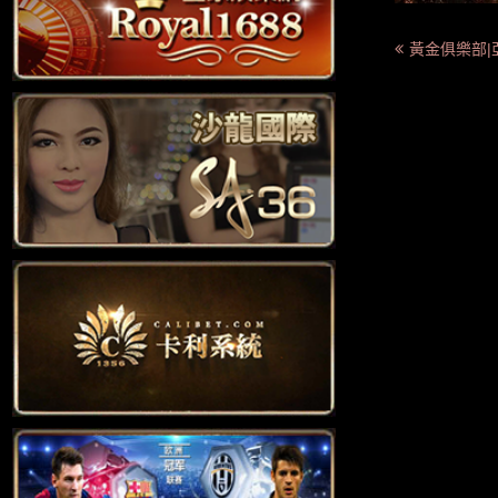
黃金俱樂部